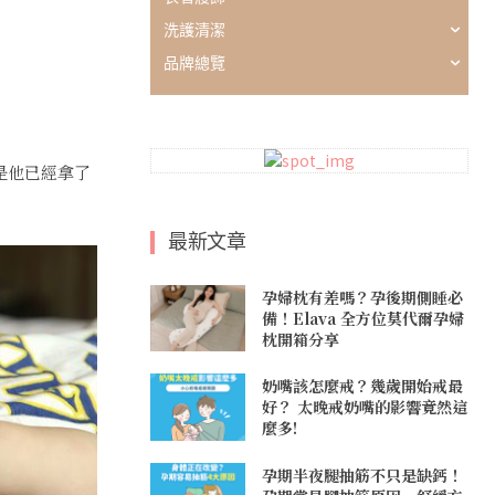
洗護清潔
品牌總覽
是他已經拿了
最新文章
孕婦枕有差嗎？孕後期側睡必
備！Elava 全方位莫代爾孕婦
枕開箱分享
奶嘴該怎麼戒？幾歲開始戒最
好？ 太晚戒奶嘴的影響竟然這
麼多!
孕期半夜腿抽筋不只是缺鈣！