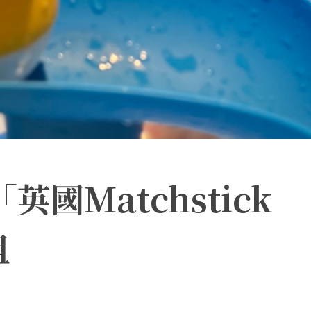
國Matchstick
組