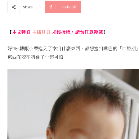
Share
Facebook
【
本文轉自
主播貝貝
未經授權，請勿任意轉載
】
好快~轉眼小栗進入了拿到什麼東西，都想塞到嘴巴的「口腔期
東西在咬在啃食了…超可怕