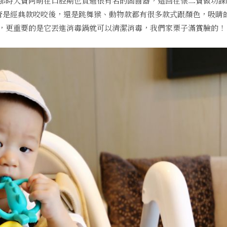
那時大寶阿萌在口腔期也買過很有名的固齒器，這回在懷二寶做功課
管是經典款咬咬後，還是跳舞猴、動物款都有很多款式跟顏色，吸睛
，更重要的是它丟進消毒鍋就可以清潔消毒，我們家栗子滿賞臉的！