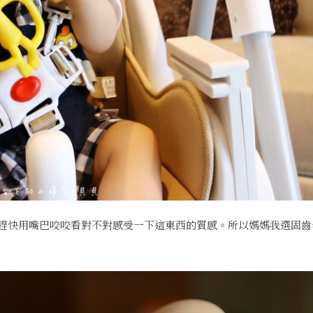
趕快用嘴巴咬咬看對不對感受一下這東西的質感。所以媽媽我選固齒