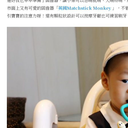
還好我也早早準備了固齒器，讓小栗可以想啃就啃、大啃特啃，
市面上又有可愛的固齒器「
英國Matchstick Monkey
」，不
引寶寶的注意力呀！還有顆粒狀設計可以按摩牙齦也可練習刷牙