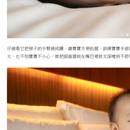
仔細看它把猴子的手臂繞成圈，讓寶寶方便抓握，訓練寶寶手部
大，也不怕寶寶不小心，就把固齒器放在嘴巴裡放太深噎到不舒