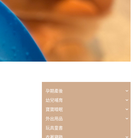
孕期產後
幼兒哺育
寶寶睡眠
外出用品
玩具童書
衣著寢飾