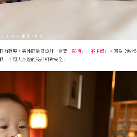
肌肉發展，另外固齒器設計一定要「
防噎
」「
不卡喉
」。因為咬咬猴
服，小頭大身體的設計相對安全。