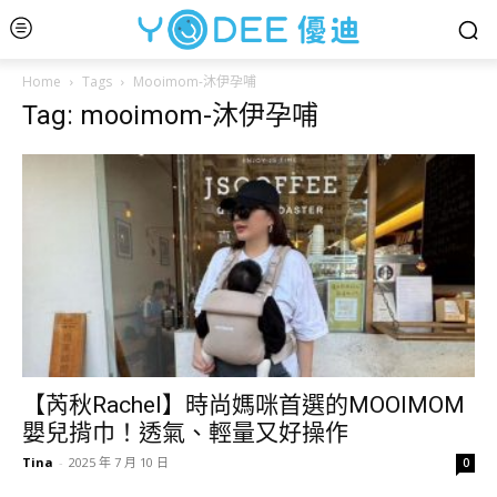
Home
Tags
Mooimom-沐伊孕哺
Tag: mooimom-沐伊孕哺
【芮秋Rachel】時尚媽咪首選的MOOIMOM
嬰兒揹巾！透氣、輕量又好操作
Tina
-
2025 年 7 月 10 日
0