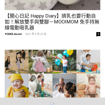
【開心日記 Happy Diary】擠乳也要行動自
如！解放雙手與雙腳－MOOIMOM 免手持無
線電動吸乳器
YODEE-Anser
-
2021 年 9 月 23 日
0