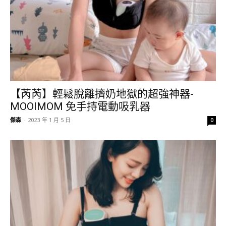
【芮芮】輕鬆脫離擠奶地獄的超強神器-
MOOIMOM 免手持電動吸乳器
傑森
-
2023 年 1 月 5 日
0