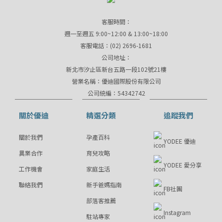
客服時間：
週一至週五 9:00~12:00 & 13:00~18:00
客服電話：(02) 2696-1681
公司地址：
新北市汐止區新台五路一段102號21樓
營業名稱：優迪國際股份有限公司
公司統編：54342742
關於優迪
精選分類
追蹤我們
關於我們
孕產百科
YODEE 優迪
異業合作
育兒攻略
YODEE 愛分享
工作機會
家庭生活
聯絡我們
新手爸媽指南
FB社團
部落客推薦
Instagram
駐站專家