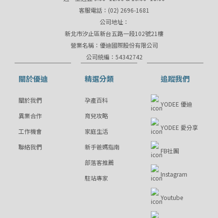
客服電話：(02) 2696-1681
公司地址：
新北市汐止區新台五路一段102號21樓
營業名稱：優迪國際股份有限公司
公司統編：54342742
關於優迪
精選分類
追蹤我們
關於我們
孕產百科
YODEE 優迪
異業合作
育兒攻略
YODEE 愛分享
工作機會
家庭生活
聯絡我們
新手爸媽指南
FB社團
部落客推薦
Instagram
駐站專家
Youtube