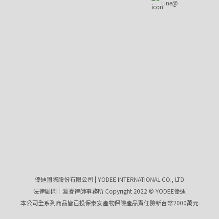
Line@
優迪國際股份有限公司 | YODEE INTERNATIONAL CO., LTD
法律顧問｜瀛睿律師事務所 Copyright 2022 © YODEE優迪
本公司全系列商品皆已投保泰安產物保險產品責任險新台幣2000萬元