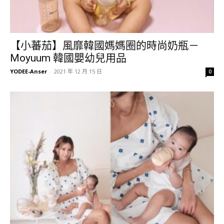
【小蕃茄】風靡韓國媽媽圈的時尚奶瓶－
Moyuum 韓國嬰幼兒用品
YODEE-Anser
-
2021 年 12 月 15 日
0