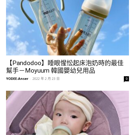
【Pandodoo】睡眼惺忪起床泡奶時的最佳
幫手－Moyuum 韓國嬰幼兒用品
YODEE-Anser
-
2022 年 2 月 23 日
0