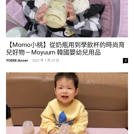
【Momo小桃】從奶瓶用到學飲杯的時尚育
兒好物－Moyuum 韓國嬰幼兒用品
YODEE-Anser
-
2022 年 1 月 25 日
0