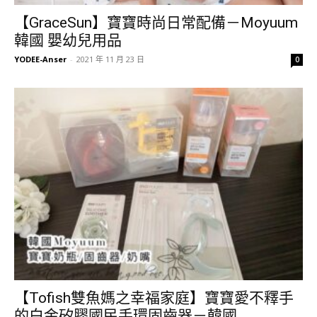
【GraceSun】寶寶時尚日常配備－Moyuum
韓國 嬰幼兒用品
YODEE-Anser
-
2021 年 11 月 23 日
0
【Tofish雙魚媽之幸福家庭】寶寶愛不釋手
的白金矽膠國民手環固齒器－韓國