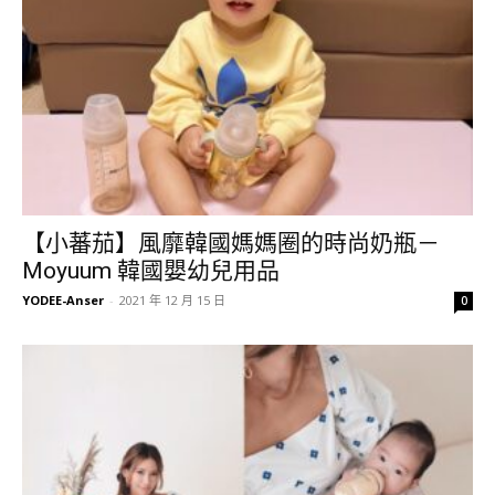
【小蕃茄】風靡韓國媽媽圈的時尚奶瓶－
Moyuum 韓國嬰幼兒用品
YODEE-Anser
-
2021 年 12 月 15 日
0