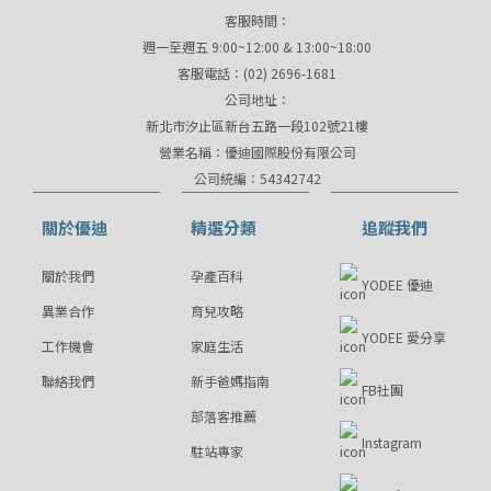
客服時間：
週一至週五 9:00~12:00 & 13:00~18:00
客服電話：(02) 2696-1681
公司地址：
新北市汐止區新台五路一段102號21樓
營業名稱：優迪國際股份有限公司
公司統編：54342742
關於優迪
精選分類
追蹤我們
關於我們
孕產百科
YODEE 優迪
異業合作
育兒攻略
YODEE 愛分享
工作機會
家庭生活
聯絡我們
新手爸媽指南
FB社團
部落客推薦
Instagram
駐站專家