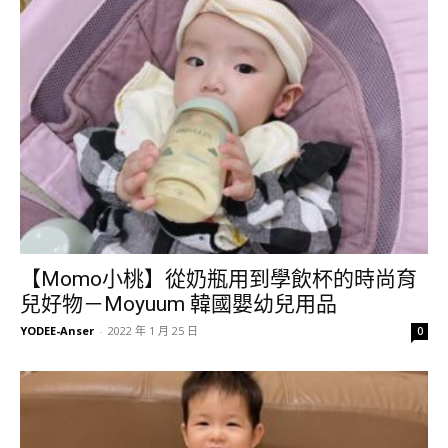
【Momo小桃】從奶瓶用到學飲杯的時尚育
兒好物－Moyuum 韓國嬰幼兒用品
YODEE-Anser
-
2022 年 1 月 25 日
0