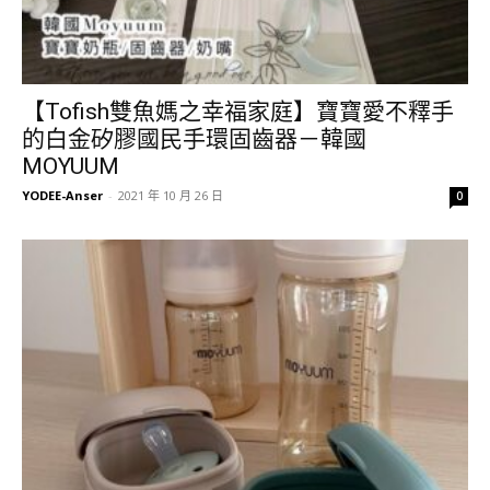
【Tofish雙魚媽之幸福家庭】寶寶愛不釋手
的白金矽膠國民手環固齒器－韓國
MOYUUM
YODEE-Anser
-
2021 年 10 月 26 日
0