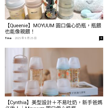
【Queenie】MOYUUM 圓口偏心奶瓶，瓶餵
也能像親餵！
Tina
-
2025 年 9 月 25 日
0
【Cynthia】美型設計＋不易吐奶，新手爸媽