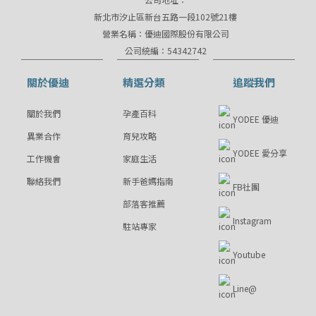
新北市汐止區新台五路一段102號21樓
營業名稱：優迪國際股份有限公司
公司統編：54342742
關於優迪
精選分類
追蹤我們
關於我們
孕產百科
YODEE 優迪
異業合作
育兒攻略
YODEE 愛分享
工作機會
家庭生活
聯絡我們
新手爸媽指南
FB社團
部落客推薦
Instagram
駐站專家
Youtube
Line@