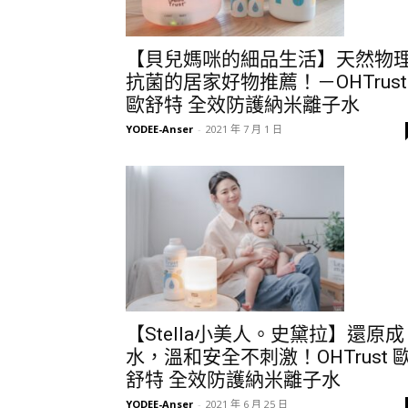
【貝兒媽咪的細品生活】天然物
抗菌的居家好物推薦！－OHTrust
歐舒特 全效防護納米離子水
YODEE-Anser
-
2021 年 7 月 1 日
【Stella小美人。史黛拉】還原成
水，溫和安全不刺激！OHTrust 
舒特 全效防護納米離子水
YODEE-Anser
-
2021 年 6 月 25 日