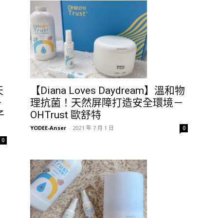
天
【Diana Loves Daydream】溫和物
－
理抗菌！天然屏障打造安全環境－
子
OHTrust 歐舒特
YODEE-Anser
-
2021 年 7 月 1 日
0
0