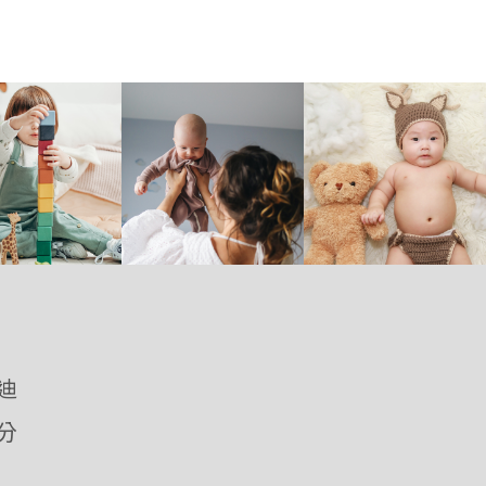
優迪
愛分