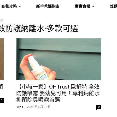
育兒攻略
新手爸媽指南
寶寶食譜
部
可選
舒特-全效防護納離水-多款可選
菌
【小赫一家】OHTrust 歐舒特 全效
防護噴霧 嬰幼兒可用！專利納離水
抑菌除臭噴霧首選
0
Tina
-
2025 年 6 月 26 日
0