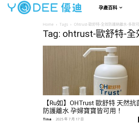
孕產百科
Home
Tags
Ohtrust-歐舒特-全效防護納離水-多款
Tag: ohtrust-歐
【Ru如】OHTrust 歐舒特 天然抗
防護離水 孕婦寶寶皆可用！
Tina
-
2025 年 7 月 17 日