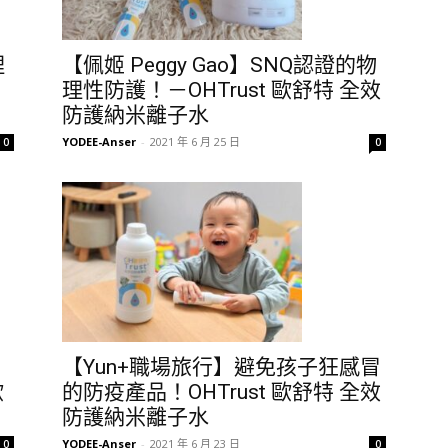
理
【佩姬 Peggy Gao】SNQ認證的物
理性防護！－OHTrust 歐舒特 全效
防護納米離子水
YODEE-Anser
-
2021 年 6 月 25 日
0
0
【Yun+職場旅行】避免孩子狂感冒
歐
的防疫產品！OHTrust 歐舒特 全效
防護納米離子水
YODEE-Anser
-
2021 年 6 月 23 日
0
0