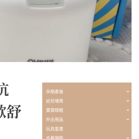
抗
孕期產後
幼兒哺育
歐舒
寶寶睡眠
外出用品
玩具童書
衣著寢飾