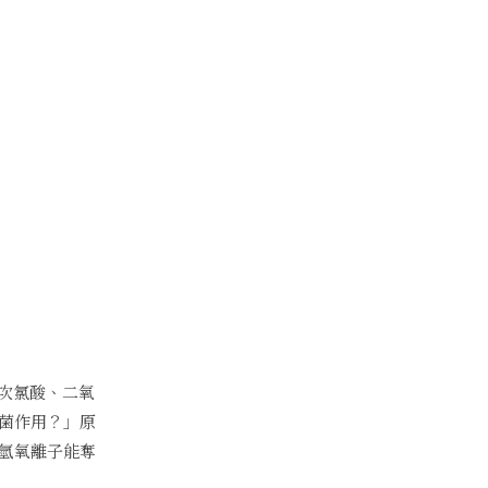
次氯酸、二氧
抑菌作用？」原
氫氧離子能奪