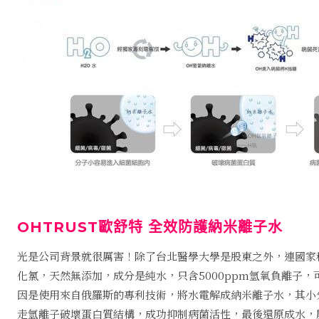
OHTRUST歐舒特 全效防護納米離子水
光是公司背景就很厲害！除了台北醫學大學是股東之外，連國家
化氯，天然無添加，成分是純水，只含5000ppm氫氧負離子
因是使用來自俄羅斯的專利技術，將水電解成納米離子水，其小
走氫離子破壞蛋白質結構，成功抑制病菌活性，最後還原成水，