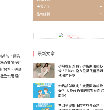
洗護清潔
品牌總覽
最新文章
精萬能，因為
強的細菌作用
孕婦枕有差嗎？孕後期側睡必
刺激性，遇熱
備！Elava 全方位莫代爾孕婦
枕開箱分享
過量使用漂白
奶嘴該怎麼戒？幾歲開始戒最
好？ 太晚戒奶嘴的影響竟然這
麼多!
孕期半夜腿抽筋不只是缺鈣！