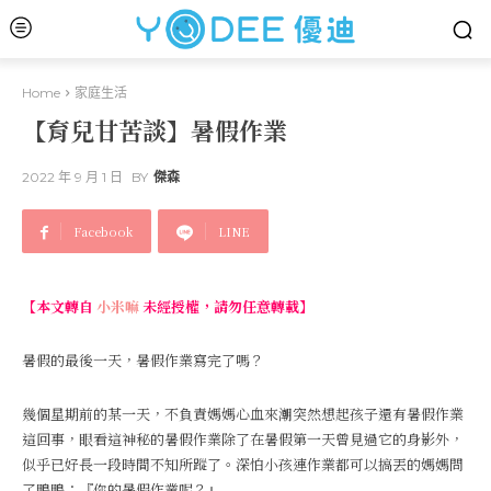
Home
家庭生活
【育兒甘苦談】暑假作業
2022 年 9 月 1 日
BY
傑森
Facebook
LINE
【本文轉自
小米嘛
未經授權，請勿任意轉載】
暑假的最後一天，暑假作業寫完了嗎？
幾個星期前的某一天，不負責媽媽心血來潮突然想起孩子還有暑假作業
這回事，眼看這神秘的暑假作業除了在暑假第一天曾見過它的身影外，
似乎已好長一段時間不知所蹤了。深怕小孩連作業都可以搞丟的媽媽問
了鴨鴨：『你的暑假作業呢？』