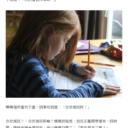
鴨鴨理所當然不當一回事地回道：「在安親班阿！」
在安親班？！在安親班幹嘛？媽媽很疑惑，但反正離開學還有一段時
間，隨時有機會帶回來，所以媽媽只問了：『那你寫完了嗎？』