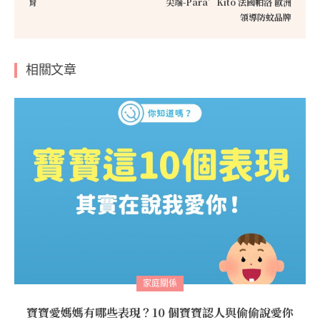
育
尖端-Para’Kito 法國帕洛 歐洲
領導防蚊品牌
相關文章
家庭關係
寶寶愛媽媽有哪些表現？10 個寶寶認人與偷偷說愛你