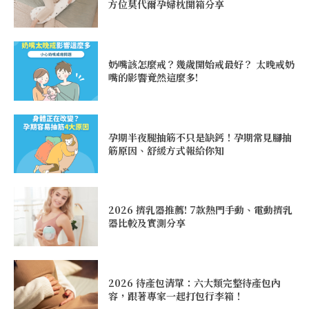
方位莫代爾孕婦枕開箱分享
奶嘴該怎麼戒？幾歲開始戒最好？ 太晚戒奶
嘴的影響竟然這麼多!
孕期半夜腿抽筋不只是缺鈣！孕期常見腳抽
筋原因、舒緩方式報給你知
2026 擠乳器推薦! 7款熱門手動、電動擠乳
器比較及實測分享
2026 待產包清單：六大類完整待產包內
容，跟著專家一起打包行李箱！