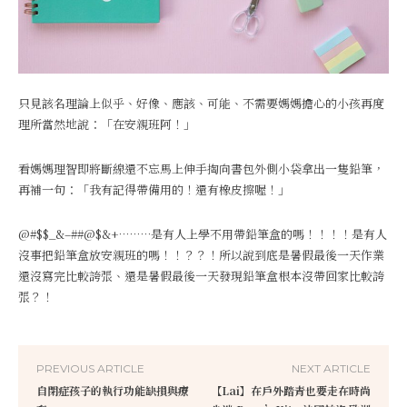
只見該名理論上似乎、好像、應該、可能、不需要媽媽擔心的小孩再度
理所當然地說：「在安親班阿！」
看媽媽理智即將斷線還不忘馬上伸手掏向書包外側小袋拿出一隻鉛筆，
再補一句：「我有記得帶備用的！還有橡皮擦喔！」
@#$$_&–##@$&+………是有人上學不用帶鉛筆盒的嗎！！！！是有人
沒事把鉛筆盒放安親班的嗎！！？？！所以說到底是暑假最後一天作業
還沒寫完比較誇張、還是暑假最後一天發現鉛筆盒根本沒帶回家比較誇
張？！
PREVIOUS ARTICLE
NEXT ARTICLE
自閉症孩子的執行功能缺損與療
【Lai】在戶外踏青也要走在時尚