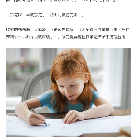
「寫完啦！早就寫完了！我七月就寫完啦！」
欣慰的媽媽聽了只稱讚了下後簡單提醒：『那記得把作業帶回來，放在
安親班不小心弄丟就麻煩了。』講完就再度把作業這檔子事拋諸腦後。