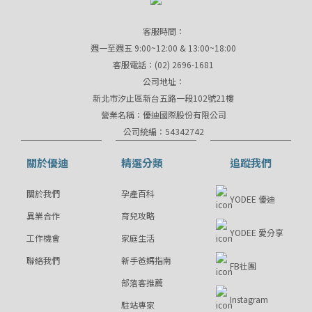
客服時間：
週一至週五 9:00~12:00 & 13:00~18:00
客服電話：(02) 2696-1681
公司地址：
新北市汐止區新台五路一段102號21樓
營業名稱：優迪國際股份有限公司
公司統編：54342742
關於優迪
精選分類
追蹤我們
關於我們
孕產百科
YODEE 優迪
異業合作
育兒攻略
YODEE 愛分享
工作機會
家庭生活
聯絡我們
新手爸媽指南
FB社團
部落客推薦
Instagram
駐站專家