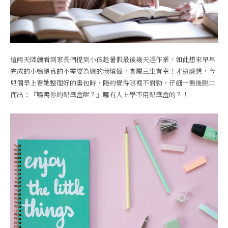
這兩天陸續看到家長們提到小孩趁暑假最後幾天趕作業，如此想來早早
完成的小鴨還真的不需要為娘的我煩惱，實屬三生有幸！才這麼想，今
兒個早上看她整理好的書包時，隱約覺得哪裡不對勁，仔細一看後脫口
而出：『鴨鴨你的鉛筆盒呢？』哪有人上學不用鉛筆盒的？！