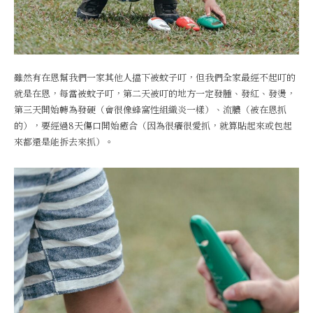
雖然有在恩幫我們一家其他人擋下被蚊子叮，但我們全家最經不起叮的
就是在恩，每當被蚊子叮，第二天被叮的地方一定發腫、發紅、發燙，
第三天開始轉為發硬（會很像蜂窩性組織炎一樣）、流膿（被在恩抓
的），要經過8天傷口開始癒合（因為很癢很愛抓，就算貼起來或包起
來都還是能拆去來抓）。