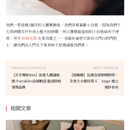
我們一家經過1個月的人體實驗後，我們非常喜歡小白瓶，因為我們不
太長時間在戶外待上整天的時間，所以選擇最溫和的小白瓶給孩子使
用，另外
防蚊吊環
也是我愛之一，我最近會把它掛在大門口的門把
上，讓我們出入門也不易有蚊子趁機溜進我們家。
PREVIOUS ARTICLE
NEXT ARTICLE
【升升媽咪Iris】拒當人體捕蚊
【徐酸酸】抗菌包裝即開即用，
燈-Parakito法國帕洛 歐洲防蚊
全家大小都好用-L’Ange 棉之
領導品牌
境紗布巾
相關文章