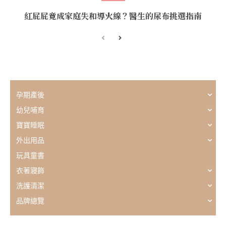
紅屁屁竟成家庭失和導火線？醫生的尿布挑選指南
孕期產後
幼兒哺育
寶寶睡眠
外出用品
玩具童書
衣著寢飾
洗護清潔
品牌總覽