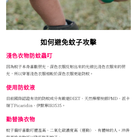
如何避免蚊子攻擊
淺色衣物防蚊蟲叮
因為蚊子本身喜歡弱光，深色衣服反射出來的光線比淺色衣服來的弱
光，所以穿著淺色衣服相較於深色衣服更能防蚊。
使用防蚊液
目前國際認證有效的防蚊成分有敵避DEET、天然檸檬桉醇PMD、派卡
瑞丁Picaridin、伊默寧IR3535。
勤替換衣物
蚊子偏好喜歡叮體溫高、二氧化碳濃度高（運動）、有體味的人。沖澡