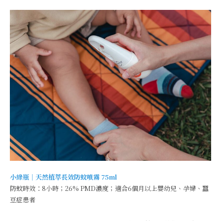
小綠瓶｜天然植萃長效防蚊噴霧 75ml
防蚊時效：8小時；26% PMD濃度；適合6個月以上嬰幼兒、孕婦、蠶
豆症患者