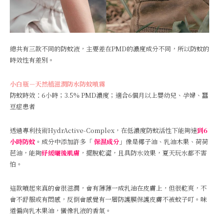
總共有三款不同的防蚊液，主要差在PMD的濃度成分不同，所以防蚊的
時效性有差別。
小白瓶－天然植滋潤防水防蚊噴霧
防蚊時效：6小時；3.5% PMD濃度；適合6個月以上嬰幼兒、孕婦、蠶
豆症患者
透過專利技術HydrActive-Complex，在低濃度防蚊活性下能夠達
到6
小時防蚊
。成分中添加許多「
保濕成分
」像是椰子油、乳油木果、荷荷
芭油，能夠
紓緩曬後肌膚
，擺脫乾澀，且具防水效果，夏天玩水都不害
怕。
這款噴起來真的會很滋潤，會有薄薄一成乳油在皮膚上，但很乾爽，不
會不舒服或有悶感，反倒會感覺有一層防護膜保護皮膚不被蚊子叮。味
道偏向乳木果油，蠻像乳液的香氣。