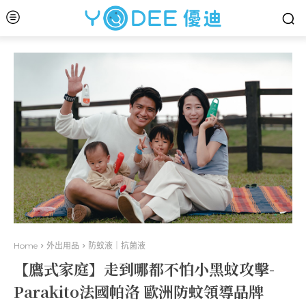
Home
外出用品
防蚊液｜抗菌液
【鷹式家庭】走到哪都不怕小黑蚊攻擊-
Parakito法國帕洛 歐洲防蚊領導品牌