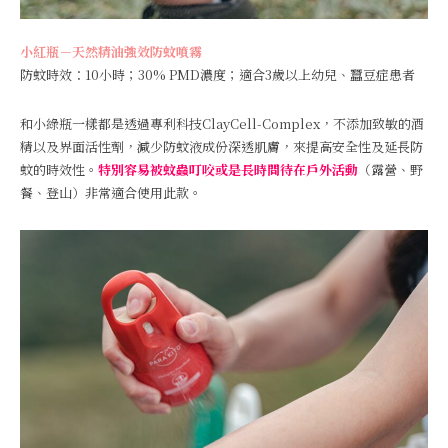
小紅瓶－天然精油強效防蚊噴霧
防蚊時效：10小時；30% PMD濃度；適合3歲以上幼兒、蠶豆症患者
和小綠瓶一樣都是透過專利科技ClayCell-Complex，不添加致敏的酒
精以及界面活性劑，減少防蚊液成份深透肌膚，來提高安全性及延長防
蚊的時效性。
特別容易被蚊蟲叮咬或是長時間待在戶外活動
（露營、野
餐、登山）非常適合使用此款。