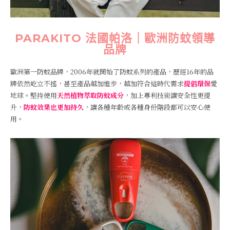
PARAKITO 法國帕洛｜歐洲防蚊領導
品牌
歐洲第一防蚊品牌，2006年就開始了防蚊系列的產品，歷經16年的品
牌依然屹立不搖，甚至產品越加進步，越加符合這時代需求
提倡環保
愛
地球。堅持使用
天然植物萃取防蚊成分
，加上專利技術讓安全性更提
升，
防蚊效果也更加持久
，讓各種年齡或各種身份階段都可以安心使
用。