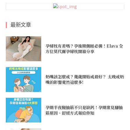
最新文章
孕婦枕有差嗎？孕後期側睡必備！Elava 全
方位莫代爾孕婦枕開箱分享
奶嘴該怎麼戒？幾歲開始戒最好？ 太晚戒奶
嘴的影響竟然這麼多!
孕期半夜腿抽筋不只是缺鈣！孕期常見腳抽
筋原因、舒緩方式報給你知