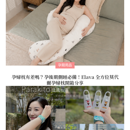
孕期用品
孕婦枕有差嗎？孕後期側睡必備！Elava 全方位莫代
爾孕婦枕開箱分享