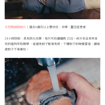
天然精油防蚊片
｜適合6個月以上嬰幼兒、孕婦、蠶豆症患者
24小時防蚊，具有防水效果，每片可持續擴散 15日。成分來自世界各
地的植物萃取精華 ，能避免蚊子輕易免疫，干擾蚊子的嗅覺雷達，讓遠
處蚊子不易靠近。