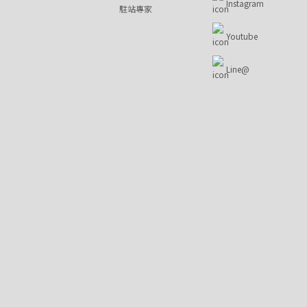
Instagram
駐站專家
Youtube
Line@