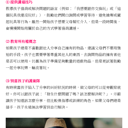
⑴ 提供溝通技巧
教導孩子協商或解決問題的語言（例如：「我想要跟你交換玩」或「這
個玩具我還沒玩好」），鼓勵他們開口詢問或學習等待，避免搶奪或藏
起玩具等行為。雖然一開始孩子想要父母幫忙介入，但是一段時間後，
會慢慢開始用屬於自己的方式學著協商溝通。
⑵ 教育所有權概念
如果孩子總是不喜歡跟他人分享自己擁有的物品，建議父母們不要用強
迫的手段。孩子也需要學著尊重其他人的東西，去詢問物品的擁有者他
是否可以使用。仍舊為孩子準備足夠數量的遊戲物品，但是更試著鼓勵
一起分享玩樂，輪流著玩。
⑶ 別當孩子的護衛隊
有時候當孩子陷入了分享的糾紛狀況的時候，做父母的可以從旁觀察就
好。你可以跟孩子說：「發生什麼問題了嗎？該怎麼解決呢？」。示範
讓孩子知道該怎麼分享，但比較像指導或訓練的角色。如果父母們總是
插手，孩子永遠無法學習到自行解決。