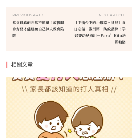
PREVIOUS ARTICLE
NEXT ARTICLE
當父母真的非常不簡單！放慢腳
【主播台下的小確幸。貝貝】夏
步育兒才能避免自己掉入教育陷
日必備｜歐洲第一防蚊品牌！孕
阱
婦嬰幼兒適用－Para’Kito法
國帕洛
相關文章