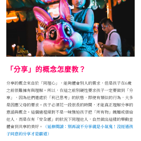
「分享」的概念怎麼教？
分享的概念來自於「同理心」，能夠體會別人的需求，但是孩子在6歲
之前很難擁有與理解。所以，在這之前別硬性要求孩子一定要做到「分
享」，因為他們還處於「利己思考」的狀態，即使有類似的行為，大多
是因應父母的要求。孩子必須花一段很長的時間，才能真正理解分享的
意涵與概念。這個過程絕對不是一味強迫孩子把「所有物」餽贈或借給
他人，而是在有「安全感」的狀況下同理他人，自然做出這樣的舉動並
體會到共享的美好。
（延伸閱讀：
別再說不分享就是小氣鬼！沒經過孩
子同意的分享才是霸道
）