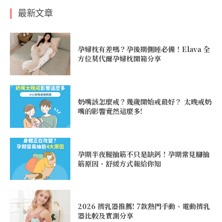
最新文章
孕婦枕有差嗎？孕後期側睡必備！Elava 全
方位莫代爾孕婦枕開箱分享
奶嘴該怎麼戒？幾歲開始戒最好？ 太晚戒奶
嘴的影響竟然這麼多!
孕期半夜腿抽筋不只是缺鈣！孕期常見腳抽
筋原因、舒緩方式報給你知
2026 擠乳器推薦! 7款熱門手動、電動擠乳
器比較及實測分享