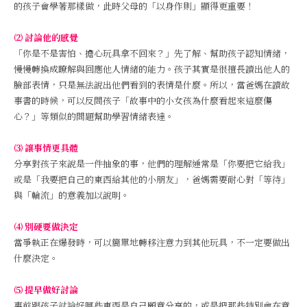
的孩子會學著那樣做，此時父母的「以身作則」顯得更重要！
⑵ 討論他的感覺
「你是不是害怕、擔心玩具拿不回來？」先了解、幫助孩子認知情緒，
慢慢轉換成瞭解與回應他人情緒的能力。孩子其實是很擅長讀出他人的
臉部表情，只是無法說出他們看到的表情是什麼。所以，當爸媽在讀故
事書的時候，可以反問孩子「故事中的小女孩為什麼看起來這麼傷
心？」等類似的問題幫助學習情緒表達。
⑶ 讓事情更具體
分享對孩子來說是一件抽象的事，他們的理解通常是「你要把它給我」
或是「我要把自己的東西給其他的小朋友」，爸媽需要耐心對「等待」
與「輪流」的意義加以說明。
⑷ 別硬要做決定
當爭執正在爆發時，可以簡單地轉移注意力到其他玩具，不一定要做出
什麼決定。
⑸ 提早做好討論
事前跟孩子討論好哪些東西是自己願意分享的，或是把那些特別會在意