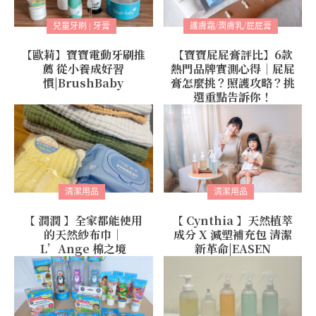
兒童牙刷 | 牙膏
護膚霜/潤膚乳/屁屁膏
【歐莉】寶寶電動牙刷推
【寶寶屁屁膏評比】6款
薦 從小養成好習
熱門品牌實測心得│屁屁
慣|BrushBaby
膏怎麼挑？照護攻略？挑
選重點告訴你！
清潔用品
清潔用品
【 潤潤 】全家都能使用
【 Cynthia 】天然植萃
的天然紗布巾｜
成分 X 減塑補充包 清潔
L’Ange 棉之境
新革命|EASEN