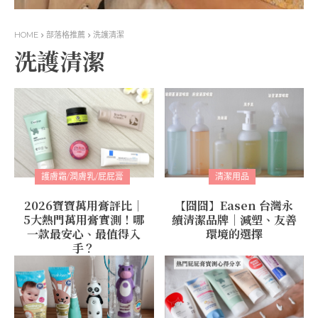
HOME
部落格推薦
洗護清潔
洗護清潔
護膚霜/潤膚乳/屁屁膏
清潔用品
2026寶寶萬用膏評比｜
【囧囧】Easen 台灣永
5大熱門萬用膏實測！哪
續清潔品牌｜減塑、友善
一款最安心、最值得入
環境的選擇
手？