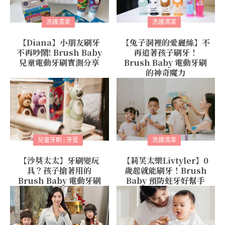
洗護清潔
洗護清潔
【Diana】小朋友刷牙
【兔子洞裡的愛麗絲】不
不再吵鬧! Brush Baby
再追著孩子刷牙！
兒童電動牙刷實測分享
Brush Baby 電動牙刷
的神奇魔力
兒童牙刷 | 牙膏
洗護清潔
【沙莫太太】牙刷變玩
【莉芙太樂Livtyler】0
具？孩子搶著用的
歲起就能刷牙！Brush
Brush Baby 電動牙刷
Baby 預防蛀牙好幫手