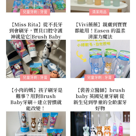
兒童牙刷 | 牙膏
清潔用品
【Miss Rita】從不長牙
【Vivi薇薇】親膚到寶寶
到會刷牙，寶貝口腔守護
都能用！Easen 的溫柔
神就是它|Brush Baby
清潔力魔法
兒童牙刷 | 牙膏
兒童牙刷 | 牙膏
【小肉的媽】孩子刷牙是
【裴善立醫師】brush
難事？用對Brush
baby 英國兒童牙刷 從
Baby牙刷＋建立習慣就
新生兒到學童的全齡潔牙
能改變！
好物