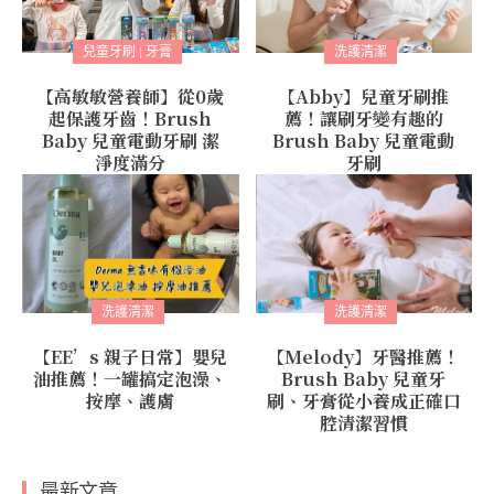
兒童牙刷 | 牙膏
洗護清潔
【高敏敏營養師】從0歲
【Abby】兒童牙刷推
起保護牙齒！Brush
薦！讓刷牙變有趣的
Baby 兒童電動牙刷 潔
Brush Baby 兒童電動
淨度滿分
牙刷
洗護清潔
洗護清潔
【EE’s 親子日常】嬰兒
【Melody】牙醫推薦！
油推薦！一罐搞定泡澡、
Brush Baby 兒童牙
按摩、護膚
刷、牙膏從小養成正確口
腔清潔習慣
最新文章