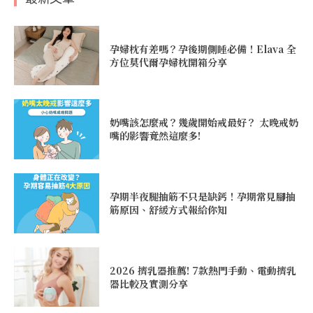
孕婦枕有差嗎？孕後期側睡必備！Elava 全
方位莫代爾孕婦枕開箱分享
奶嘴該怎麼戒？幾歲開始戒最好？ 太晚戒奶
嘴的影響竟然這麼多!
孕期半夜腿抽筋不只是缺鈣！孕期常見腳抽
筋原因、舒緩方式報給你知
2026 擠乳器推薦! 7款熱門手動、電動擠乳
器比較及實測分享