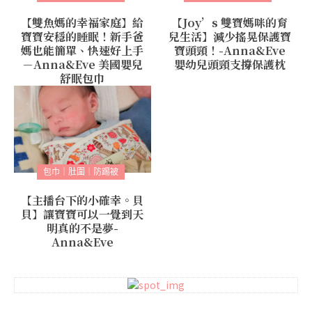
【雙魚媽的幸福家庭】給
【Joy’s 雙寶媽咪的育
寶寶安穩的睡眠！新手爸
兒生活】減少搖晃保護寶
媽也能簡單、快速好上手
寶頭頸！-Anna&Eve
－Anna&Eve 美國嬰兒
嬰幼兒頭頸支撐保護枕
舒眠包巾
包巾｜肚圍｜防踢被
【主播台下的小確幸。貝
貝】讓寶寶可以一覺到天
明真的不是夢-
Anna&Eve