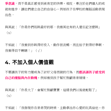
爭意識
，而不是真正感受到被肯定的快樂。相反，專注於他們個人的成
就和進步，讓他們建立自己的自信心。例如孩子在學校的舞蹈活動表現
出色，
與其說：「你是你們班跳最好的耶，我看其他有的人還忘記怎麼跳」
（x）
不如說：「我看到你跳得好投入，動作很流暢，而且拍子對得好準啊，
我看得目不轉睛！」（√）
4. 不加入個人價值觀
不要讓孩子的努力變成為了討好父母而做的行為，而
應該讓孩子感受到
自己的優點與內在動機
。例如看到孩子幫忙照顧弟弟妹妹，
與其說：「你長大了，會幫忙照顧寶寶，這樣我們以後就輕鬆了」
（x）
不如說：「我發現你在弟弟哭的時候，主動拿出你心愛的玩具給他。你