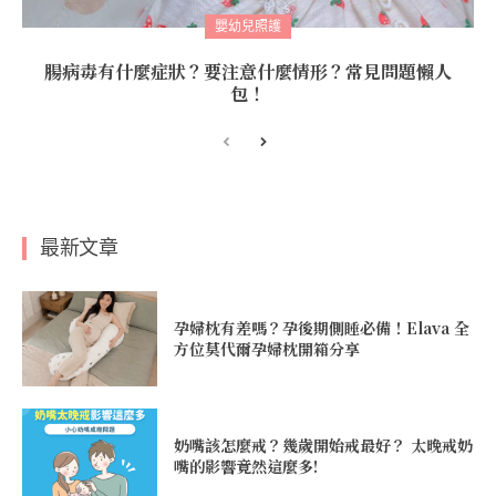
嬰幼兒照護
腸病毒有什麼症狀？要注意什麼情形？常見問題懶人
包！
最新文章
孕婦枕有差嗎？孕後期側睡必備！Elava 全
方位莫代爾孕婦枕開箱分享
奶嘴該怎麼戒？幾歲開始戒最好？ 太晚戒奶
嘴的影響竟然這麼多!