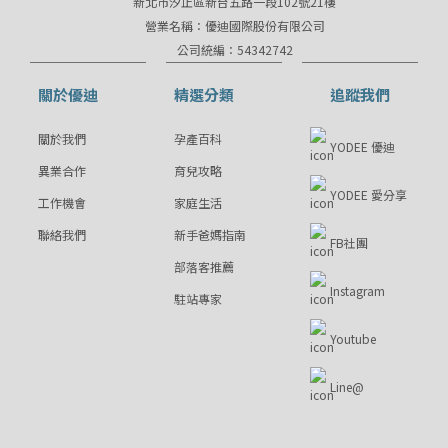
新北市汐止區新台五路一段102號21樓
營業名稱：優迪國際股份有限公司
公司統編：54342742
關於優迪
精選分類
追蹤我們
關於我們
孕產百科
YODEE 優迪
異業合作
育兒攻略
YODEE 愛分享
工作機會
家庭生活
聯絡我們
新手爸媽指南
FB社團
部落客推薦
Instagram
駐站專家
Youtube
Line@