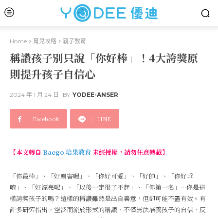
Home
育兒攻略
親子教育
稱讚孩子別只說「你好棒」！4大誇獎原
則提升孩子自信心
2024 年 1 月 24 日
BY
YODEE-ANSER
Facebook
LINE
【本文轉自
Baego 培果教育
未經授權，請勿任意轉載】
「你最棒」、「好厲害喔」、「你好可愛」、「好帥」、「你好乖
唷」、「好漂亮呢」、「以後一定很了不起」、「你第一名」…你是這
樣誇獎孩子的嗎？這樣的稱讚雖然是出自善意，但卻可能不盡有效。有
許多研究指出，空泛而流於形式的稱讚，不僅無法培養孩子的自信，反