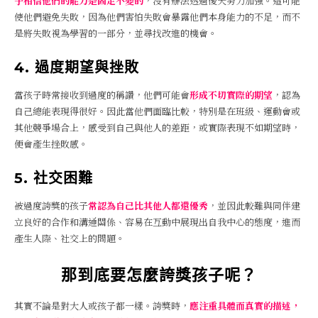
子相信他們的能力是固定不變的
，沒有辦法透過後天努力加強。這可能
使他們避免失敗，因為他們害怕失敗會暴露他們本身能力的不足，而不
是將失敗視為學習的一部分，並尋找改進的機會。
4. 過度期望與挫敗
當孩子時常接收到過度的稱讚，他們可能會
形成不切實際的期望
，認為
自己總能表現得很好。因此當他們面臨比較，特別是在班級、運動會或
其他競爭場合上，感受到自己與他人的差距，或實際表現不如期望時，
便會產生挫敗感。
5. 社交困難
被過度誇獎的孩子
常認為自己比其他人都還優秀
，並因此較難與同伴建
立良好的合作和溝通關係、容易在互動中展現出自我中心的態度，進而
產生人際、社交上的問題。
那到底要怎麼誇獎孩子呢？
其實不論是對大人或孩子都一樣。誇獎時，
應注重具體而真實的描述，