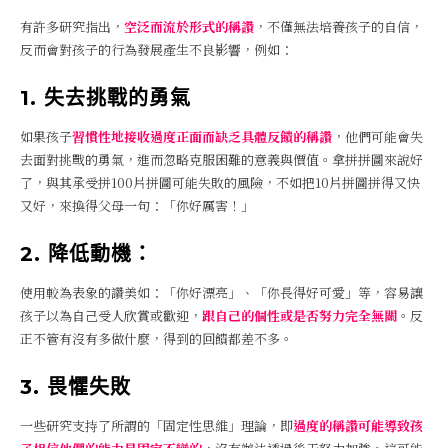
有許多研究指出，
空泛而流於形式的稱讚
，不僅無法培養孩子的自信，
反而會對孩子的行為發展產生不良影響，例如：
1. 失去挑戰的勇氣
如果孩子
習慣性地接收過度正面而缺乏具體反饋的稱讚
，他們可能會失
去面對挑戰的勇氣，進而忽略克服困難的意義與價值。拿拼拼圖來說好
了，與其承受拼100片拼圖可能失敗的風險，不如把10片拼圖拼得又快
又好，來換得父母一句：「你好厲害！」
2. 降低動機：
使用較為表象的讚美如：「你好漂亮」、「你長得好可愛」等，容易讓
孩子以為自己受人欣賞或歡迎，
跟自己的個性或是否努力完全無關
。反
正不管有沒有多做什麼，得到的回饋都差不多。
3. 畏懼失敗
一些研究支持了所謂的「固定性思維」理論，即
過度的稱讚可能導致孩