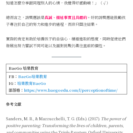
知道怎麼分享跟同理別人的心情，我覺得好感動唷！」（√）
總而言之，誇獎應該是
真誠、描述事實且具體的
。好的誇獎應能鼓勵孩
子專注於自己的努力和進步的過程，而非只關注結果。
實際的肯定有助於培養孩子的自信心、積極進取的態度，同時促使他們
發展出努力嘗試不同可能以及面對挑戰仍勇往直前的個性。
BaeGo
培果教育
FB：
BaeGo培果教育
IG：
培果教育BaeGo
部落格：
https://www.baegoedu.com/l/perceptionoftime/
參考文獻
Sanders, M. R., & Mazzucchelli, T. G. (Eds.). (2017).
The power of
positive parenting: Transforming the lives of children, parents,
and communities using the Triple P system
. Oxford University