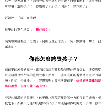
那天在捷運車廂上，遇到一個孩子讓座給阿嬤，阿嬤很開心，與孩子簡
單寒暄，並問孩子：「你幾歲了？」孩子回答：「快六歲了」
阿嬤說：「哇！好棒喔」
孩子此時正色地問：「
棒在哪？
」
媽媽在旁趕緊拉了拉孩子，阿嬤也尷尬地笑了一笑，默默補一句：「很
厲害啊！」
你都怎麼誇獎孩子？
在孩子的成長過程中，正向的言語和鼓勵是培養他們自信心、積極態度
以及發展良好行為的重要元素。然而，一些家長可能習慣使用空泛的語
句，例如「你好棒」、「好厲害喔」等來稱讚孩子。
這樣的稱讚雖然是
出自善意，但卻可能不盡有效。
空泛的稱讚缺乏具體性，孩子難以理解究竟是哪一方面得到了讚揚。相
較之下，如果父母能夠具體地指出孩子的優點和做的努力，例如「你在