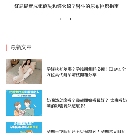
紅屁屁竟成家庭失和導火線？醫生的尿布挑選指南
最新文章
孕婦枕有差嗎？孕後期側睡必備！Elava 全
方位莫代爾孕婦枕開箱分享
奶嘴該怎麼戒？幾歲開始戒最好？ 太晚戒奶
嘴的影響竟然這麼多!
孕期半夜腿抽筋不只是缺鈣！孕期常見腳抽