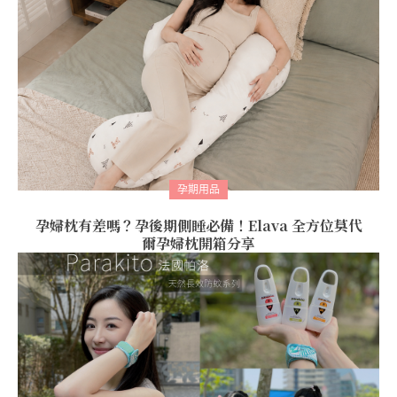
孕期用品
孕婦枕有差嗎？孕後期側睡必備！Elava 全方位莫代
爾孕婦枕開箱分享