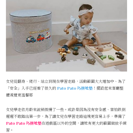
女兒從翻身、爬行、站立到現在學習走路，活動範圍大大增加中、為了
「安全」入手已經看了很久的
Pato Pato 巧拼地墊
！擺設起來客廳整
體視覺更溫馨耶
女兒學走依月齡來說稍微慢了一些。或許是因為沒有安全感、害怕跌倒
遲遲不敢踏出第一步，為了讓女兒在學習走路這塊更容易上手，準備了
Pato Pato 巧拼地墊
在遊戲區以外的空間，讓她有更大的範圍做放手練
習。