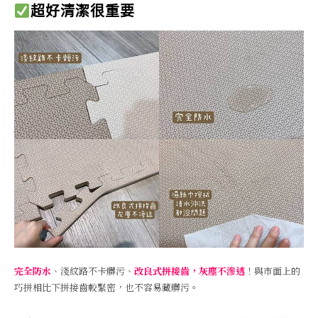
超好清潔很重要
完全防水
、淺紋路不卡髒污、
改良式拼接齒，灰塵不滲透
！與市面上的
巧拼相比下拼接齒較緊密，也不容易藏髒污。