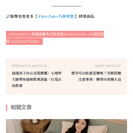
點擊查看更多【
Pato Pato 巧拼地墊
】精選商品
PATOPATO-莫蘭迪雙色巧拼地墊60X60X3CM-4入組附提
袋-20220617134537
PREVIOUS ARTICLE
NEXT ARTICLE
搞懂孩子內心沒那麼難》心理學
懷孕可以吃感冒藥嗎？孕期用藥
大師帶你破解教養誤區，打造正
注意事項、藥物分級懶人包
向教養
相關文章