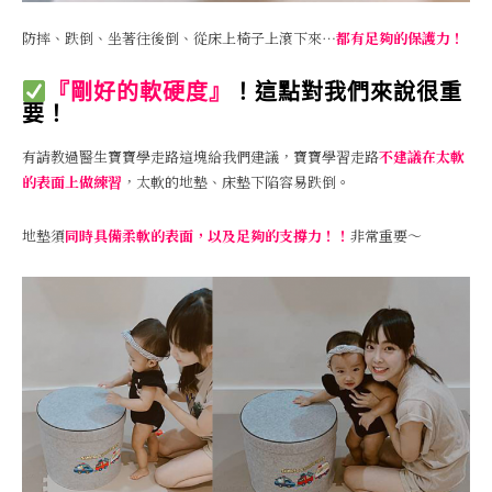
防摔、跌倒、坐著往後倒、從床上椅子上滾下來⋯
都有足夠的保護力！
『剛好的軟硬度』
！這點對我們來說很重
要！
有請教過醫生寶寶學走路這塊給我們建議，寶寶學習走路
不建議在太軟
的表面上做練習
，太軟的地墊、床墊下陷容易跌倒。
地墊須
同時具備柔軟的表面，以及足夠的支撐力！！
非常重要～