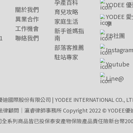
孕產百科
YODEE 
關於我們
育兒攻略
YODEE 
異業合作
家庭生活
享
工作機會
新手爸媽指
FB社團
1
聯絡我們
南
部落客推薦
Instagra
駐站專家
Youtube
Line@
優迪國際股份有限公司 | YODEE INTERNATIONAL CO., LT
法律顧問｜瀛睿律師事務所 Copyright 2022 © YODEE優
司全系列商品皆已投保泰安產物保險產品責任險新台幣200