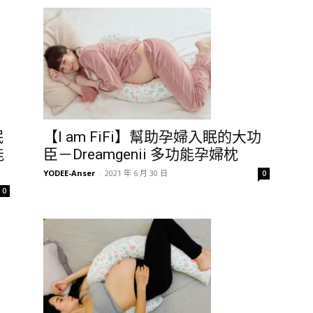
眠
【I am FiFi】幫助孕婦入眠的大功
能
臣－Dreamgenii 多功能孕婦枕
YODEE-Anser
-
2021 年 6 月 30 日
0
0