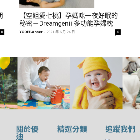
朋
【空姐愛七桃】孕媽咪一夜好眠的
秘密－Dreamgenii 多功能孕婦枕
YODEE-Anser
-
2021 年 6 月 24 日
0
0
關於優
精選分類
追蹤我們
迪