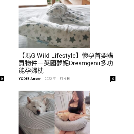
【瑪G Wild Lifestyle】懷孕首要購
買物件－英國夢妮Dreamgenii多功
能孕婦枕
YODEE-Anser
-
2022 年 1 月 4 日
0
0