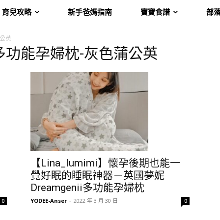
育兒攻略
新手爸媽指南
寶寶食譜
部
蒲公英
nii-多功能孕婦枕-灰色蒲公英
【Lina_lumimi】懷孕後期也能一
覺好眠的睡眠神器－英國夢妮
Dreamgenii多功能孕婦枕
YODEE-Anser
-
2022 年 3 月 30 日
0
0