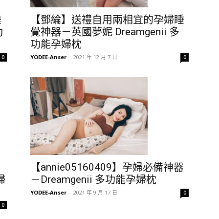
睡
【鄧綸】送禮自用兩相宜的孕婦睡
功
覺神器－英國夢妮 Dreamgenii 多
功能孕婦枕
YODEE-Anser
-
2021 年 12 月 7 日
0
0
【annie05160409】孕婦必備神器
婦
－Dreamgenii 多功能孕婦枕
YODEE-Anser
-
2021 年 9 月 17 日
0
0