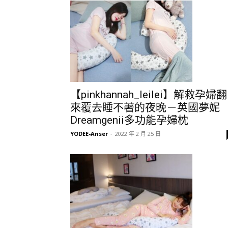
【pinkhannah_leilei】解救孕婦翻
來覆去睡不著的夜晚－英國夢妮
Dreamgenii多功能孕婦枕
YODEE-Anser
-
2022 年 2 月 25 日