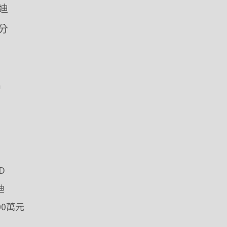
優迪
愛分
m
D
迪
0萬元