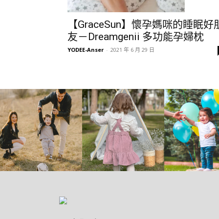
【GraceSun】懷孕媽咪的睡眠好
友－Dreamgenii 多功能孕婦枕
YODEE-Anser
-
2021 年 6 月 29 日