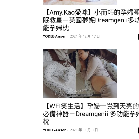
【Amy.Kao愛咪】小而巧的孕婦
眠救星－英國夢妮Dreamgenii多
能孕婦枕
YODEE-Anser
-
2021 年 12 月 17 日
【WEI笑生活】孕婦一覺到天亮的
必備神器－Dreamgenii 多功能孕
枕
YODEE-Anser
-
2021 年 11 月 3 日