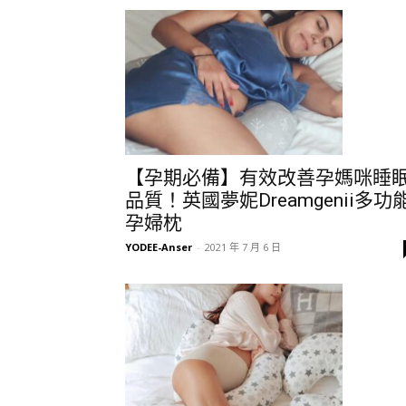
【孕期必備】有效改善孕媽咪睡
品質！英國夢妮Dreamgenii多功
孕婦枕
YODEE-Anser
-
2021 年 7 月 6 日