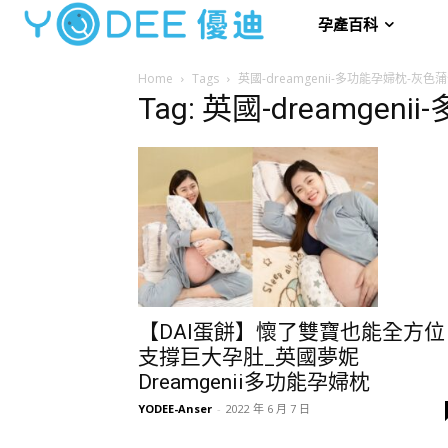
孕產百科
Home
Tags
英國-dreamgenii-多功能孕婦枕-灰色
Tag: 英國-dreamge
【DAI蛋餅】懷了雙寶也能全方位
支撐巨大孕肚_英國夢妮
Dreamgenii多功能孕婦枕
YODEE-Anser
-
2022 年 6 月 7 日