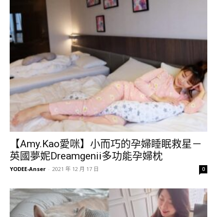
【Amy.Kao愛咪】小而巧的孕婦睡眠救星－
英國夢妮Dreamgenii多功能孕婦枕
YODEE-Anser
-
2021 年 12 月 17 日
0