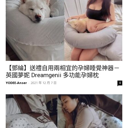
【鄧綸】送禮自用兩相宜的孕婦睡覺神器－
英國夢妮 Dreamgenii 多功能孕婦枕
YODEE-Anser
-
2021 年 12 月 7 日
0