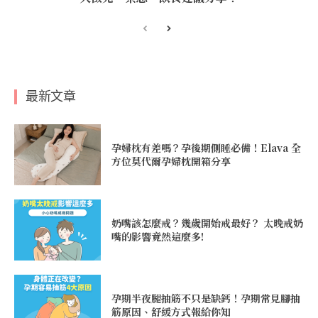
最新文章
孕婦枕有差嗎？孕後期側睡必備！Elava 全
方位莫代爾孕婦枕開箱分享
奶嘴該怎麼戒？幾歲開始戒最好？ 太晚戒奶
嘴的影響竟然這麼多!
孕期半夜腿抽筋不只是缺鈣！孕期常見腳抽
筋原因、舒緩方式報給你知