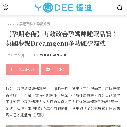
Home
孕產百科
孕期知識
【孕期必備】有效改善孕媽咪睡眠品質！
英國夢妮Dreamgenii多功能孕婦枕
2021 年 7 月 6 日
BY
YODEE-ANSER
Facebook
LINE
以前，我們總是聽媽媽說：「懷胎十月生孩子，真的很辛苦！所以要懂
得孝順。」可是，當時年紀還小，完全不了解什麼意思。直到自己懷孕
了才知道…我的媽呀！女人真的太偉大了！打從驗孕棒驗到2條線那一
刻起，心理和生理開始產生不同的變化，其中的「辛苦與疲累」只有媽
媽自己才能體會（拭淚）