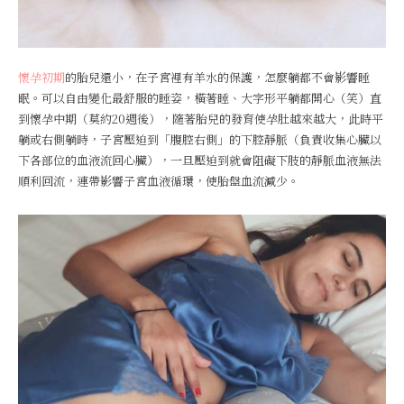
懷孕初期
的胎兒還小，在子宮裡有羊水的保護，怎麼躺都不會影響睡
眠。可以自由變化最舒服的睡姿，橫著睡、大字形平躺都開心（笑）直
到懷孕中期（莫約20週後），隨著胎兒的發育使孕肚越來越大，此時平
躺或右側躺時，子宮壓迫到「腹腔右側」的下腔靜脈（負責收集心臟以
下各部位的血液流回心臟），一旦壓迫到就會阻礙下肢的靜脈血液無法
順利回流，連帶影響子宮血液循環，使胎盤血流減少。