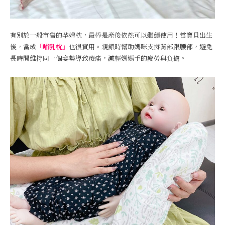
有別於一般市售的孕婦枕，最棒是產後依然可以繼續使用！當寶貝出生
後，當成
「哺乳枕」
也很實用。親餵時幫助媽咪支撐背部跟腰部，避免
長時間維持同一個姿勢導致痠痛，減輕媽媽手的疲勞與負擔。