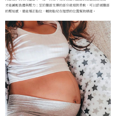
才能減輕負擔與壓力；至於腹部支撐的部分就相對柔軟，可以舒緩腹部
的壓迫感，還能矯正胎位，輔助胎兒在理想的位置幫助順產。