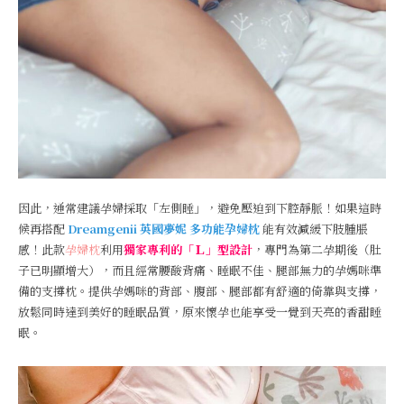
因此，通常建議孕婦採取「左側睡」，避免壓迫到下腔靜脈！如果這時
候再搭配
Dreamgenii 英國夢妮 多功能孕婦枕
能有效減緩下肢腫脹
感！此款
孕婦枕
利用
獨家專利的「Ｌ」型設計
，專門為第二孕期後（肚
子已明顯增大），而且經常腰酸背痛、睡眠不佳、腿部無力的孕媽咪準
備的支撐枕。提供孕媽咪的背部、腹部、腿部都有舒適的倚靠與支撐，
放鬆同時達到美好的睡眠品質，原來懷孕也能享受一覺到天亮的香甜睡
眠。