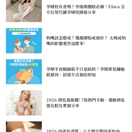
孕婦枕有差嗎？孕後期側睡必備！Elava 全
方位莫代爾孕婦枕開箱分享
奶嘴該怎麼戒？幾歲開始戒最好？ 太晚戒奶
嘴的影響竟然這麼多!
孕期半夜腿抽筋不只是缺鈣！孕期常見腳抽
筋原因、舒緩方式報給你知
2026 擠乳器推薦! 7款熱門手動、電動擠乳
器比較及實測分享
2026 待產包清單：六大類完整待產包內