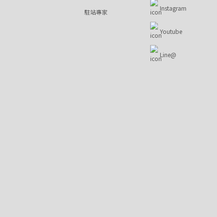
Instagram
駐站專家
Youtube
Line@