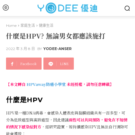
Home
家庭生活
健康生活
什麼是HPV? 無論男女都應該施打
2022 年 3 月 8 日
BY
YODEE-ANSER
Facebook
LINE
【本文轉自
HPVaway防癌小學堂
未經授權，請勿任意轉載】
什麼是HPV
HPV是一種DNA病毒，會感染人體表皮與黏膜組織共有一百多型，可
分為低致癌型與高致癌型，因此建議
兩性可以共同預防，避免在不知情
的情況下感染給對方
，經研究證實，若持續感染HPV且無法自行清除可
能會導致：