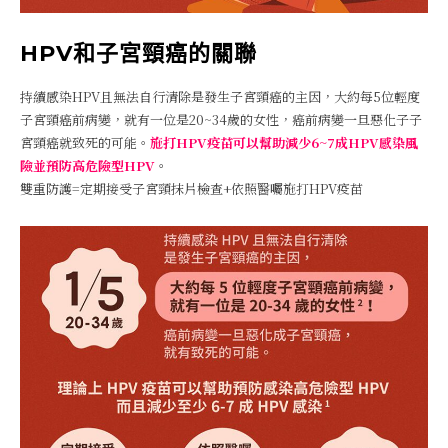
HPV和子宮頸癌的關聯
持續感染HPV且無法自行清除是發生子宮頸癌的主因，大約每5位輕度
子宮頸癌前病變，就有一位是20~34歲的女性，癌前病變一旦惡化子子
宮頸癌就致死的可能。
施打HPV疫苗可以幫助減少6~7成HPV感染風
險並預防高危險型HPV
。
雙重防護=定期接受子宮頸抹片檢查+依照醫囑施打HPV疫苗