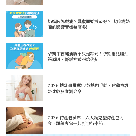
奶嘴該怎麼戒？幾歲開始戒最好？ 太晚戒奶
嘴的影響竟然這麼多!
孕期半夜腿抽筋不只是缺鈣！孕期常見腳抽
筋原因、舒緩方式報給你知
2026 擠乳器推薦! 7款熱門手動、電動擠乳
器比較及實測分享
2026 待產包清單：六大類完整待產包內
容，跟著專家一起打包行李箱！