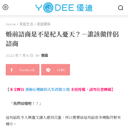
Home
家庭生活
家庭關係
婚前諮商是不是杞人憂天？－誰該做伴侶
諮商
2022 年 7 月 8 日
BY
傑森
Facebook
LINE
【
本文轉自
消極心理師的人生改裝工程
未經授權，請勿任意轉載】
「我們結婚吧！！」
這句話既令人興奮又讓人感到沉重，所以需要給這句話很多標點符號來
標示。