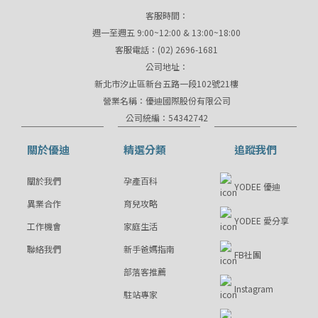
客服時間：
週一至週五 9:00~12:00 & 13:00~18:00
客服電話：(02) 2696-1681
公司地址：
新北市汐止區新台五路一段102號21樓
營業名稱：優迪國際股份有限公司
公司統編：54342742
關於優迪
精選分類
追蹤我們
關於我們
孕產百科
YODEE 優迪
異業合作
育兒攻略
YODEE 愛分享
工作機會
家庭生活
聯絡我們
新手爸媽指南
FB社團
部落客推薦
Instagram
駐站專家