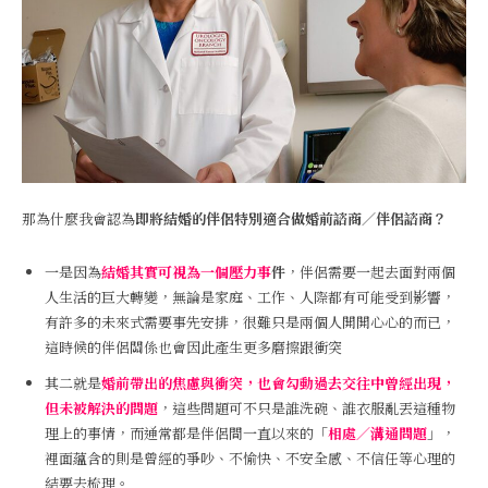
那為什麼我會認為
即將結婚的伴侶特別適合做婚前諮商／伴侶諮商？
一是因為
結婚其實可視為一個壓力事
件
，伴侶需要一起去面對兩個
人生活的巨大轉變，無論是家庭、工作、人際都有可能受到影響，
有許多的未來式需要事先安排，很難只是兩個人開開心心的而已，
這時候的伴侶關係也會因此產生更多磨擦跟衝突
其二就是
婚前帶出的焦慮與衝突，也會勾動過去交往中曾經出現，
但未被解決的問題
，這些問題可不只是誰洗碗、誰衣服亂丟這種物
理上的事情，而通常都是伴侶間一直以來的「
相處／溝通問題
」，
裡面蘊含的則是曾經的爭吵、不愉快、不安全感、不信任等心理的
結要去梳理。