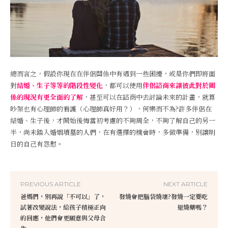
總而言之，假設你現在在伴侶關係中有遇到一些困擾，或是你們即將面
對
結婚、生子等等的階段性變化
，都可以使用
伴侶諮商來讓彼此對於關
係的現況有更全面的了解
，甚至可以在諮商中去討論未來的計畫，就算
吵架也有心理師的看護（心理師真好用？），何樂而不為?許多伴侶在
結婚、生子後，才開始後悔當初考慮的不夠周全，不夠了解自己的另一
半，尚未踏入婚姻墳墓的人們，在有選擇的機會時，多做準備，別讓明
日的自己有怨懟。
PREVIOUS ARTICLE
NEXT ARTICLE
爸媽們，別再說「不可以」了，
發燒會把腦袋燒壞?發燒一定要吃
試著改變說法，給孩子積極正向
退燒藥嗎？
的回應，他們會更願意與父母合