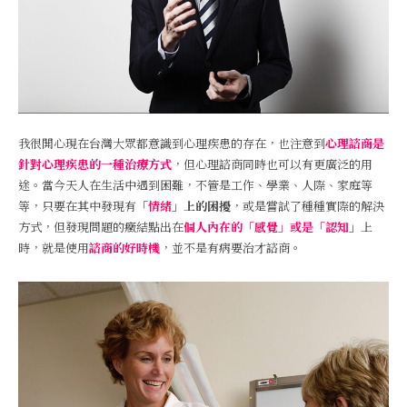
我很開心現在台灣大眾都意識到心理疾患的存在，也注意到
心理諮商是
針對心理疾患的一種治療方式
，但心理諮商同時也可以有更廣泛的用
途。當今天人在生活中遇到困難，不管是工作、學業、人際、家庭等
等，只要在其中發現有
「
情緒
」上的困擾
，或是嘗試了種種實際的解決
方式，但發現問題的癥結點出在
個人內在的「感覺」或是「認知
」
上
時，就是使用
諮商的好時機
，並不是有病要治才諮商。