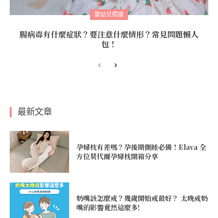
嬰幼兒照護
腸病毒有什麼症狀？要注意什麼情形？常見問題懶人
包！
最新文章
孕婦枕有差嗎？孕後期側睡必備！Elava 全
方位莫代爾孕婦枕開箱分享
奶嘴該怎麼戒？幾歲開始戒最好？ 太晚戒奶
嘴的影響竟然這麼多!