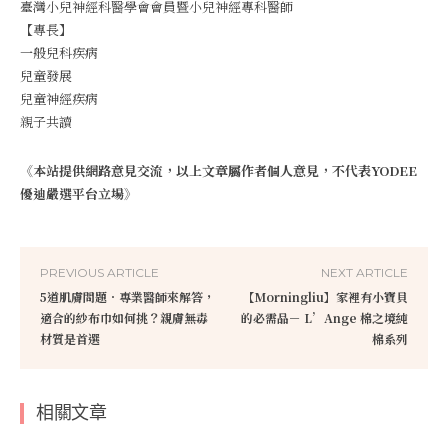
臺灣小兒神經科醫學會會員暨小兒神經專科醫師
【專長】
一般兒科疾病
兒童發展
兒童神經疾病
親子共讀
《本站提供網路意見交流，以上文章屬作者個人意見，不代表YODEE
優迪嚴選平台立場》
PREVIOUS ARTICLE
NEXT ARTICLE
5道肌膚問題．專業醫師來解答，
【Morningliu】家裡有小寶貝
適合的紗布巾如何挑？親膚無毒
的必需品－ L’Ange 棉之境純
材質是首選
棉系列
相關文章