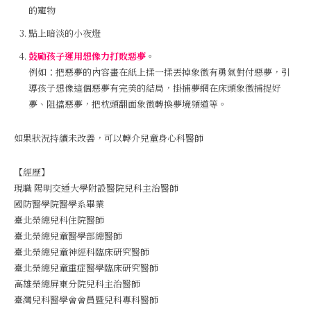
的寵物
點上暗淡的小夜燈
鼓勵孩子運用想像力打敗惡夢
。
例如：把惡夢的內容畫在紙上揉一揉丟掉象徵有勇氣對付惡夢，引
導孩子想像這個惡夢有完美的結局，掛捕夢網在床頭象徵捕捉好
夢、阻擋惡夢，把枕頭翻面象徵轉換夢境頻道等。
如果狀況持續未改善，可以轉介兒童身心科醫師
【經歷】
現職 陽明交通大學附設醫院兒科主治醫師
國防醫學院醫學系畢業
臺北榮總兒科住院醫師
臺北榮總兒童醫學部總醫師
臺北榮總兒童神經科臨床研究醫師
臺北榮總兒童重症醫學臨床研究醫師
高雄榮總屏東分院兒科主治醫師
臺灣兒科醫學會會員暨兒科專科醫師