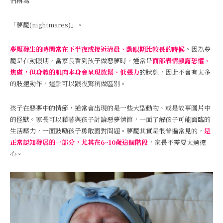
們稱為
「夢魘(nightmares)」。
夢魘發生的時間常在下半夜或接近清晨、動眼期比較長的時候
。因為夢
魘是在動眼期，當家長看到孩子做惡夢時，通常是
面部表情顯露恐懼、
焦慮，但身體的肌肉本身會呈現放鬆、低張力
的狀態，因此不會有太多
的肢體動作，這點可以跟夜驚稍做區別。
孩子在惡夢中的情節，通常會出現的是一些大型動物、或是故事圖片中
的怪獸。家長可以藉著與孩子討論惡夢情節，一面了解孩子可能面臨的
生活壓力，一面鼓勵孩子勇敢面對問題。夢魘其實是很普遍常見的，
是
正常認知發展的一部分，尤其在6~10歲這個階段
，家長不需要太過擔
心。