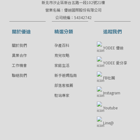
新北市汐止區新台五路一段102號21樓
營業名稱：優迪國際股份有限公司
公司統編：54342742
關於優迪
精選分類
追蹤我們
關於我們
孕產百科
YODEE 優迪
異業合作
育兒攻略
YODEE 愛分享
工作機會
家庭生活
聯絡我們
新手爸媽指南
FB社團
部落客推薦
Instagram
駐站專家
Youtube
Line@