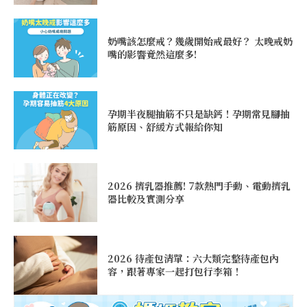
奶嘴該怎麼戒？幾歲開始戒最好？ 太晚戒奶
嘴的影響竟然這麼多!
孕期半夜腿抽筋不只是缺鈣！孕期常見腳抽
筋原因、舒緩方式報給你知
2026 擠乳器推薦! 7款熱門手動、電動擠乳
器比較及實測分享
2026 待產包清單：六大類完整待產包內
容，跟著專家一起打包行李箱！