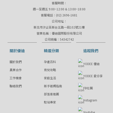
客服時間：
週一至週五 9:00~12:00 & 13:00~18:00
客服電話：(02) 2696-1681
公司地址：
新北市汐止區新台五路一段102號21樓
營業名稱：優迪國際股份有限公司
公司統編：54342742
關於優迪
精選分類
追蹤我們
關於我們
孕產百科
YODEE 優迪
異業合作
育兒攻略
YODEE 愛分享
工作機會
家庭生活
聯絡我們
新手爸媽指南
FB社團
部落客推薦
Instagram
駐站專家
Youtube