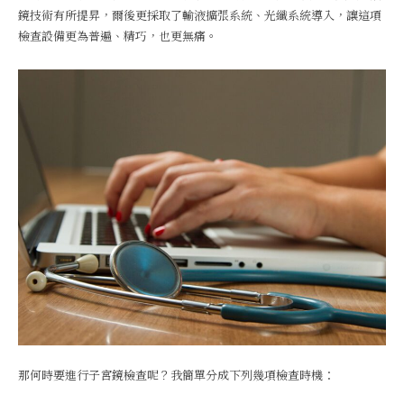
鏡技術有所提昇，爾後更採取了輸液擴張系統、光纖系統導入，讓這項
檢查設備更為普遍、精巧，也更無痛。
那何時要進行子宮鏡檢查呢？我簡單分成下列幾項檢查時機：