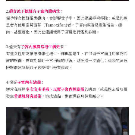
2.
超音波下懷疑有子宮內膜病灶
：
備孕婦女懷疑罹患
瘜肉
，會影響受孕率，因此建議手術移除；或是乳癌
患者有使用泰莫西芬（Tamoxifen)者，子宮內膜容易產生增生、瘜
肉、甚至癌化，因此也建議使用子宮鏡進行鑑別診斷。
3.過去有
子宮內膜異常增生病史
者：
有些女性朋友罹患複雜性增生、非典型增生，在保留子宮而且用藥物治
療的族群，需時刻緊盯子宮內膜的狀況，避免進一步癌化；這類的高危
險族群建議採取子宮鏡進行檢查追蹤。
4.懷疑
子宮內有沾黏
：
通常在經過
多次流產手術、反覆子宮內膜刮搔
的病患，或是過去曾反覆
發生
骨盆腔發炎感染
，造成沾黏，進而導致月經量減少。