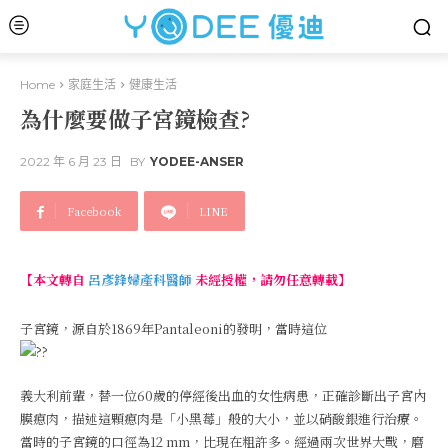
Home
家庭生活
健康生活
為什麼要做子宮鏡檢查?
2022 年 6 月 23 日
BY
YODEE-ANSER
Facebook
LINE
【本文轉自
呂彥鋒婦產科醫師
未經授權，請勿任意轉載】
子宮鏡，源自於1869年Pantaleoni的發明，當時這位
義大利前輩，替一位60歲的停經後出血的女性病患，正確診斷出子宮內
膜瘜肉，描述這顆瘜肉是「小黑莓」般的大小，並以硝酸銀進行治療。
當時的子宮鏡的口徑為12 mm，比現在粗許多。經過兩次世界大戰，磨