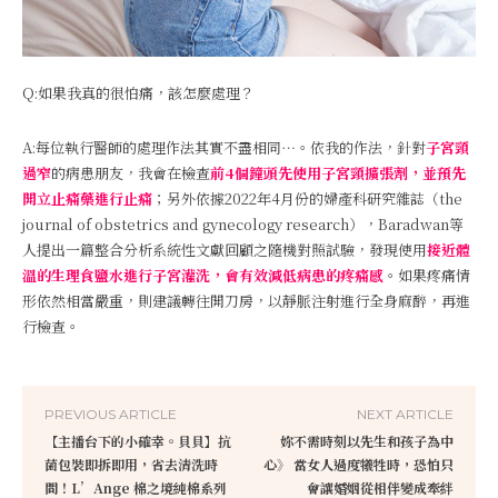
Q:如果我真的很怕痛，該怎麼處理？
A:每位執行醫師的處理作法其實不盡相同⋯。依我的作法，針對
子宮頸
過窄
的病患朋友，我會在檢查
前4個鐘頭先使用子宮頸擴張劑，並預先
開立止痛藥進行止痛
；另外依據2022年4月份的婦產科研究雜誌（the
journal of obstetrics and gynecology research），Baradwan等
人提出一篇整合分析系統性文獻回顧之隨機對照試驗，發現使用
接近體
溫的生理食鹽水進行子宮灌洗，會有效減低病患的疼痛感
。
如果疼痛情
形依然相當嚴重，則建議轉往開刀房，以靜脈注射進行全身麻醉，再進
行檢查。
PREVIOUS ARTICLE
NEXT ARTICLE
【主播台下的小確幸。貝貝】抗
妳不需時刻以先生和孩子為中
菌包裝即拆即用，省去清洗時
心》 當女人過度犧牲時，恐怕只
間！L’Ange 棉之境純棉系列
會讓婚姻從相伴變成牽絆