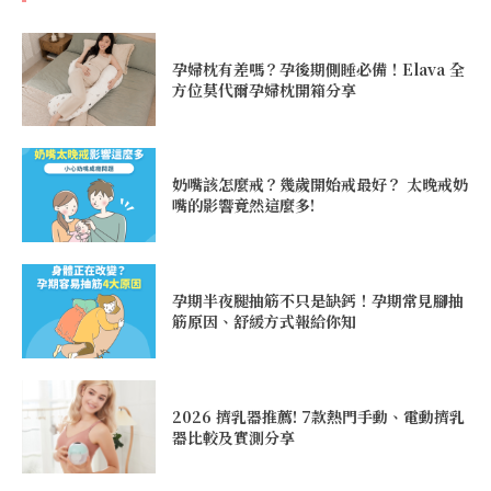
孕婦枕有差嗎？孕後期側睡必備！Elava 全
方位莫代爾孕婦枕開箱分享
奶嘴該怎麼戒？幾歲開始戒最好？ 太晚戒奶
嘴的影響竟然這麼多!
孕期半夜腿抽筋不只是缺鈣！孕期常見腳抽
筋原因、舒緩方式報給你知
2026 擠乳器推薦! 7款熱門手動、電動擠乳
器比較及實測分享