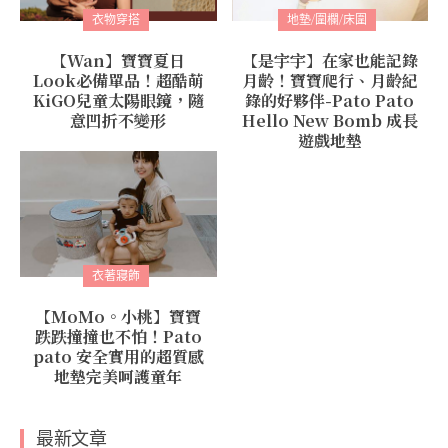
衣物穿搭
地墊/圍欄/床圍
【Wan】寶寶夏日
【是宇宇】在家也能記錄
Look必備單品！超酷萌
月齡！寶寶爬行、月齡紀
KiGO兒童太陽眼鏡，隨
錄的好夥伴-Pato Pato
意凹折不變形
Hello New Bomb 成長
遊戲地墊
衣著寢飾
【MoMo。小桃】寶寶
跌跌撞撞也不怕！Pato
pato 安全實用的超質感
地墊完美呵護童年
最新文章