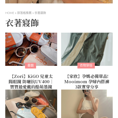
HOME
部落格推薦
衣著寢飾
衣著寢飾
墨鏡
衣物穿搭
【Zori】KiGO 兒童太
【家欣】孕媽必備單品!
陽眼鏡 防曬抗UV400｜
Mooimom 孕婦內搭褲
寶寶最愛戴的酷萌墨鏡
3款實穿分享