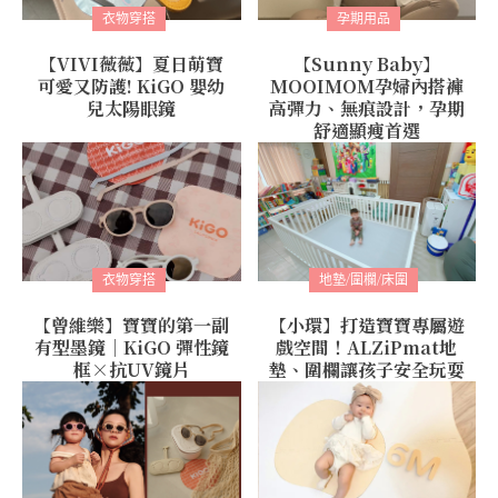
衣物穿搭
孕期用品
【VIVI薇薇】夏日萌寶
【Sunny Baby】
可愛又防護! KiGO 嬰幼
MOOIMOM孕婦內搭褲
兒太陽眼鏡
高彈力、無痕設計，孕期
舒適顯瘦首選
衣物穿搭
地墊/圍欄/床圍
【曾維樂】寶寶的第一副
【小環】打造寶寶專屬遊
有型墨鏡｜KiGO 彈性鏡
戲空間！ALZiPmat地
框×抗UV鏡片
墊、圍欄讓孩子安全玩耍