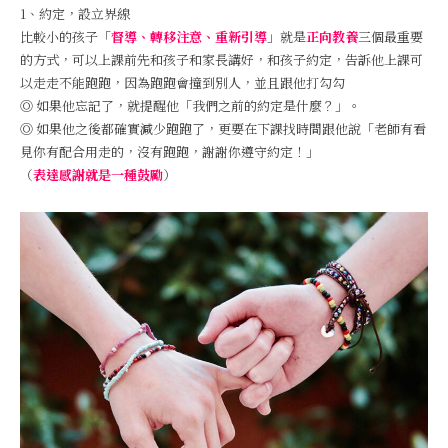
1、約定，設立界線
比較小的孩子「
督導、轉移注意、重新引導
」就是
正向教養
三個最重要
的方式，可以上課前先和孩子和家長講好，和孩子約定，告訴他上課可
以走走不能跑跑，因為跑跑會撞到別人，並且跟他打勾勾
Ⓞ 如果他忘記了，就提醒他「我們之前的約定是什麼？」。
Ⓞ 如果他之後都確實減少跑跑了，更要在下課找時間跟他說「老師有看
見你有配合用走的，沒有跑跑，謝謝你遵守約定！」
（
表達感謝就是一種鼓勵
）