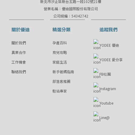
新北市汐止區新台五路一段102號21樓
營業名稱：優迪國際股份有限公司
公司統編：54342742
關於優迪
精選分類
追蹤我們
關於我們
孕產百科
YODEE 優迪
異業合作
育兒攻略
YODEE 愛分享
工作機會
家庭生活
聯絡我們
新手爸媽指南
FB社團
部落客推薦
Instagram
駐站專家
Youtube
Line@