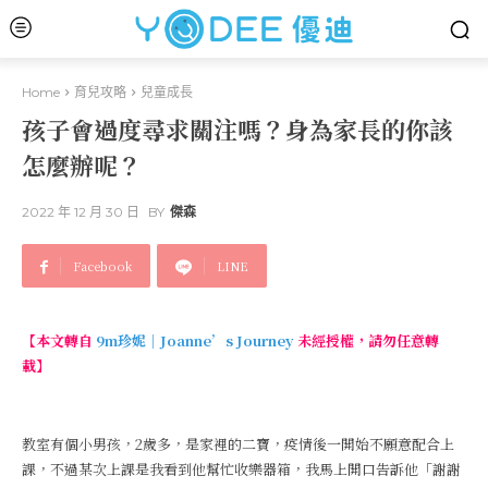
Home
育兒攻略
兒童成長
孩子會過度尋求關注嗎？身為家長的你該
怎麼辦呢？
2022 年 12 月 30 日
BY
傑森
Facebook
LINE
【本文轉自
9m珍妮｜Joanne’s Journey
未經授權，請勿任意轉
載】
教室有個小男孩，2歲多，是家裡的二寶，疫情後一開始不願意配合上
課，不過某次上課是我看到他幫忙收樂器箱，我馬上開口告訴他「謝謝