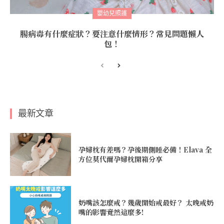
嬰幼兒照護
腸病毒有什麼症狀？要注意什麼情形？常見問題懶人
包！
最新文章
孕婦枕有差嗎？孕後期側睡必備！Elava 全
方位莫代爾孕婦枕開箱分享
奶嘴該怎麼戒？幾歲開始戒最好？ 太晚戒奶
嘴的影響竟然這麼多!